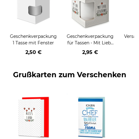
Geschenkverpackung
Geschenkverpackung
Versan
1 Tasse mit Fenster
für Tassen - Mit Liebe
geschenkt
2,50 €
2,95 €
Grußkarten zum Verschenken