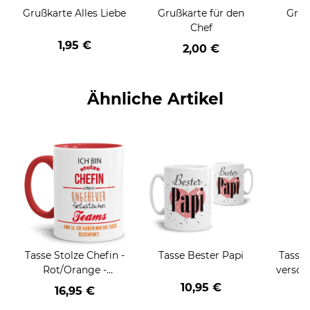
Grußkarte Alles Liebe
Grußkarte für den
Gruß
Chef
1,95 €
2,00 €
Ähnliche Artikel
Tasse Stolze Chefin -
Tasse Bester Papi
Tasse 
Rot/Orange -
versch
Keramik Innen &
10,95 €
16,95 €
a
Henkel Rot