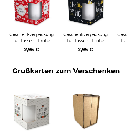
Geschenkverpackung
Geschenkverpackung
Gesch
für Tassen - Frohe
für Tassen - Frohe
für T
Weihnachten - HO
Weihnachten - HO
Wei
2,95 €
2,95 €
HO HO - rot
HO HO - schwarz
Grußkarten zum Verschenken