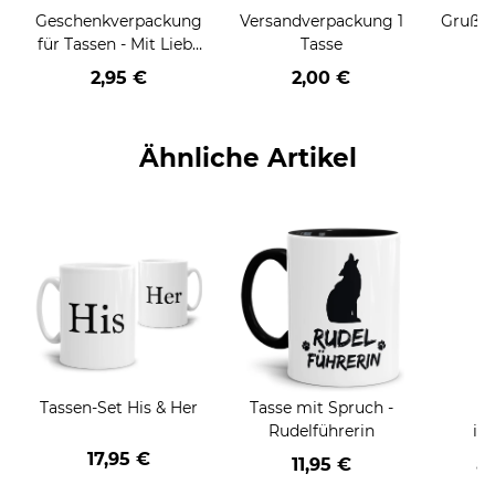
Geschenkverpackung
Versandverpackung 1
Grußka
für Tassen - Mit Liebe
Tasse
geschenkt
2,95 €
2,00 €
Ähnliche Artikel
Tassen-Set His & Her
Tasse mit Spruch -
F
Rudelführerin
in
17,95 €
11,95 €
a