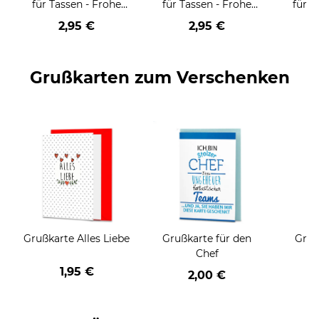
für Tassen - Frohe
für Tassen - Frohe
für T
Weihnachten - HO
Weihnachten - HO
Wei
2,95 €
2,95 €
HO HO - rot
HO HO - schwarz
Grußkarten zum Verschenken
Grußkarte Alles Liebe
Grußkarte für den
Gruß
Chef
1,95 €
2,00 €