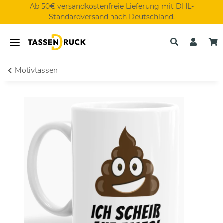
Ab 50€ versandkostenfreie Lieferung mit DHL-
Standardversand nach Deutschland.
Motivtassen