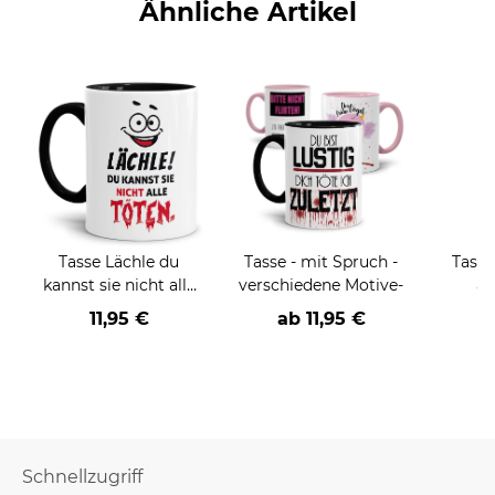
Ähnliche Artikel
Tasse Lächle du
Tasse - mit Spruch -
Tass
kannst sie nicht alle
verschiedene Motive-
au
töten
11,95 €
ab
11,95 €
Schnellzugriff