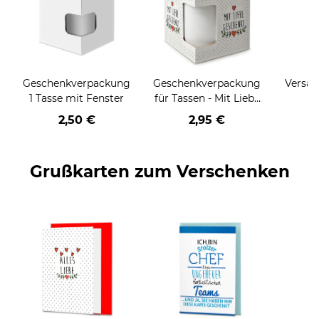
Geschenkverpackung
Geschenkverpackung
Versan
1 Tasse mit Fenster
für Tassen - Mit Liebe
geschenkt
2,50 €
2,95 €
Grußkarten zum Verschenken