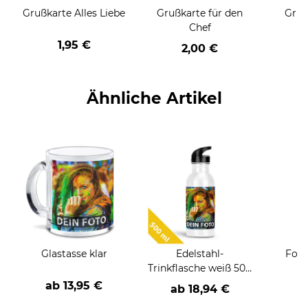
Grußkarte Alles Liebe
Grußkarte für den
Gruß
Chef
1,95 €
2,00 €
Ähnliche Artikel
Glastasse klar
Edelstahl-
Foto
Trinkflasche weiß 500
ml
ab
13,95 €
ab
18,94 €
a