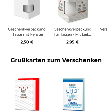
Geschenkverpackung
Geschenkverpackung
Versan
1 Tasse mit Fenster
für Tassen - Mit Liebe
geschenkt
2,50 €
2,95 €
Grußkarten zum Verschenken