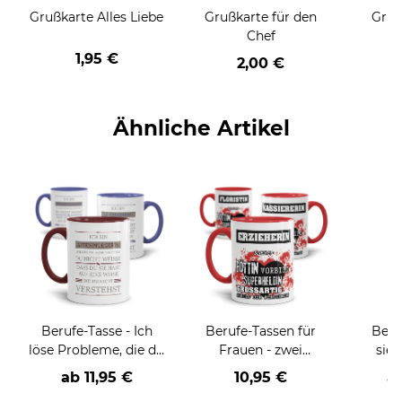
Grußkarte Alles Liebe
Grußkarte für den
Gruß
Chef
1,95 €
2,00 €
Ähnliche Artikel
Berufe-Tasse - Ich
Berufe-Tassen für
Beru
löse Probleme, die du
Frauen - zwei
sieh
nicht verstehst -
Farbvarianten
coole
ab
11,95 €
10,95 €
a
verschiedene Berufe