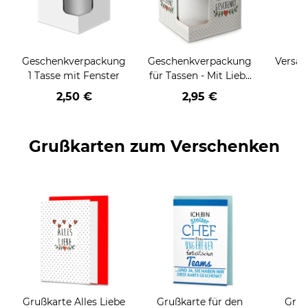
Geschenkverpackung
Geschenkverpackung
Versan
1 Tasse mit Fenster
für Tassen - Mit Liebe
geschenkt
2,50 €
2,95 €
Grußkarten zum Verschenken
Grußkarte Alles Liebe
Grußkarte für den
Gruß