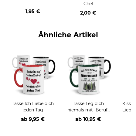
Chef
1,95 €
2,00 €
Ähnliche Artikel
Tasse Ich Liebe dich
Tasse Leg dich
Kissen
jeden Tag
niemals mit -Beruf-
Liebes
an
Kis
ab
9,95 €
ab
10,95 €
a