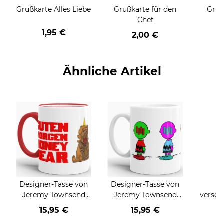
Grußkarte Alles Liebe
Grußkarte für den
Gruß
Chef
1,95 €
2,00 €
Ähnliche Artikel
Designer-Tasse von
Designer-Tasse von
T
Jeremy Townsend
Jeremy Townsend
versch
"Honeybear"
"The Blockhead"
un
15,95 €
15,95 €
a