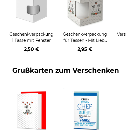
Geschenkverpackung
Geschenkverpackung
Versan
1 Tasse mit Fenster
für Tassen - Mit Liebe
geschenkt
2,50 €
2,95 €
Grußkarten zum Verschenken