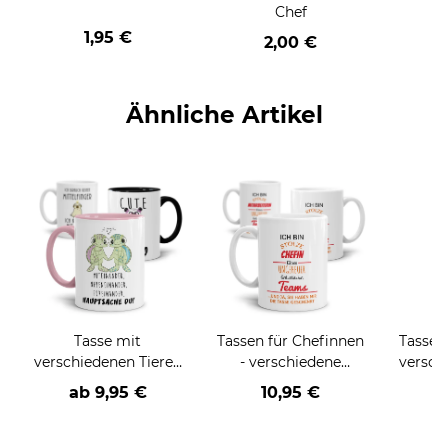
Chef
1,95 €
2,00 €
Ähnliche Artikel
Tasse mit
Tassen für Chefinnen
Tasse 
verschiedenen Tieren
- verschiedene
versch
und Sprüchen
Bezeichnungen
ab
9,95 €
10,95 €
a