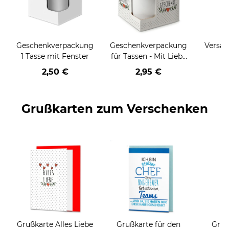
Geschenkverpackung
Geschenkverpackung
Versan
1 Tasse mit Fenster
für Tassen - Mit Liebe
geschenkt
2,50 €
2,95 €
Grußkarten zum Verschenken
Grußkarte Alles Liebe
Grußkarte für den
Gruß