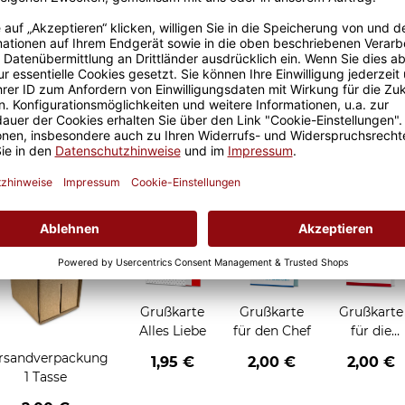
Größere Stückzahl? Anfrage 
Sicherer Kauf Auf Rechnung
Produktion in 
Grußkarten zum Verschenken
Grußkarte
Grußkarte
Grußkarte
Alles Liebe
für den Chef
für die
Chefin
rsandverpackung
1,95 €
2,00 €
2,00 €
1 Tasse