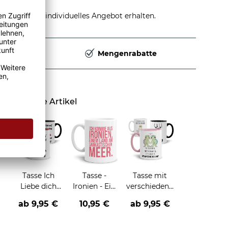
stellen und individuelles Angebot erhalten.
Deutschland
Mengenrabatte
Ähnliche Artikel
Tasse Ich
Tasse -
Tasse mit
Liebe dich
Ironien - Ein
verschiedenen
jeden Tag
Land am
Tieren und
ab
9,95 €
10,95 €
ab
9,95 €
sarkastischen
Sprüchen
Meer