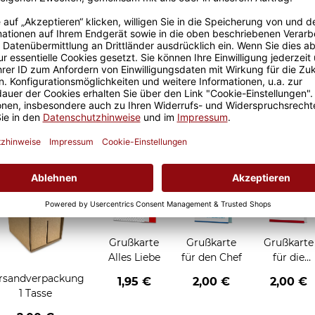
Größere Stückzahl? Anfrage 
Sicherer Kauf Auf Rechnung
Produktion in 
Grußkarten zum Verschenken
Grußkarte
Grußkarte
Grußkarte
Alles Liebe
für den Chef
für die
Chefin
rsandverpackung
1,95 €
2,00 €
2,00 €
1 Tasse