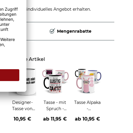
stellen und individuelles Angebot erhalten.
Deutschland
Mengenrabatte
Ähnliche Artikel
Designer-
Tasse - mit
Tasse Alpaka
Tasse von
Spruch -
-
Wolfgang
verschiedene
verschiedene
10,95 €
ab
11,95 €
ab
10,95 €
Sperzel "Halt
Motive-
Sprüche,
mich wach
Motive und