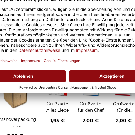
Größere Stückzahl? Anfrage 
Sicherer Kauf Auf Rechnung
Produktion in 
Grußkarten zum Verschenken
Grußkarte
Grußkarte
Grußkarte
Alles Liebe
für den Chef
für die
Chefin
rsandverpackung
1,95 €
2,00 €
2,00 €
1 Tasse