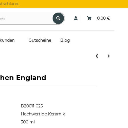
tschland.
0,00 €
skunden
Gutscheine
Blog
chen England
B20011-025
Hochwertige Keramik
300 ml