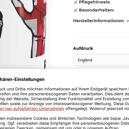
Pflegehinweis:
Besonderheiten:
Herstellerinformationen
Aufdruck
England
9,95 €
inkl. 19% MwSt. , zzgl.
Versand
Stk