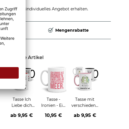
stellen und individuelles Angebot erhalten.
Deutschland
Mengenrabatte
Ähnliche Artikel
Tasse Ich
Tasse -
Tasse mit
Liebe dich
Ironien - Ein
verschiedenen
jeden Tag
Land am
Tieren und
ab
9,95 €
10,95 €
ab
9,95 €
sarkastischen
Sprüchen
Meer