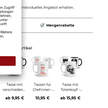
stellen und individuelles Angebot erhalten.
Deutschland
Mengenrabatte
Ähnliche Artikel
Tasse mit
Tassen für
Tasse mit
verschiedenen
Chefinnen -
Totenkopf -
Tieren und
verschiedene
verschiedene
ab
9,95 €
10,95 €
ab
15,95 €
Sprüchen
Bezeichnungen
Motive-