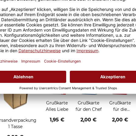
Größere Stückzahl? Anfrage 
Sicherer Kauf Auf Rechnung
Produktion in 
Grußkarten zum Verschenken
Grußkarte
Grußkarte
Grußkarte
Alles Liebe
für den Chef
für die
Chefin
1,95 €
2,00 €
2,00 €
rsandverpackung
1 Tasse