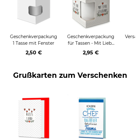
Geschenkverpackung
Geschenkverpackung
Versan
1 Tasse mit Fenster
für Tassen - Mit Liebe
geschenkt
2,50 €
2,95 €
Grußkarten zum Verschenken