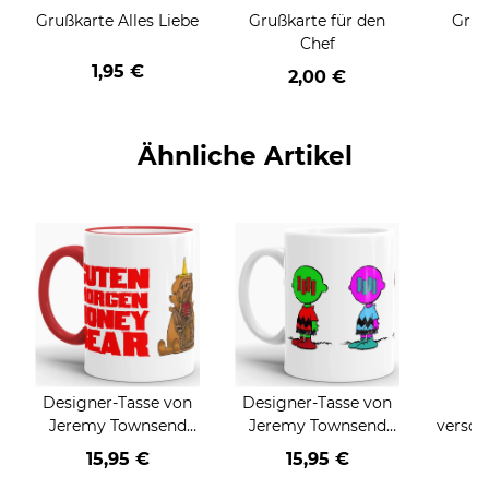
Grußkarte Alles Liebe
Grußkarte für den
Gruß
Chef
1,95 €
2,00 €
Ähnliche Artikel
Designer-Tasse von
Designer-Tasse von
T
Jeremy Townsend
Jeremy Townsend
versch
"Honeybear"
"The Blockhead"
un
15,95 €
15,95 €
a