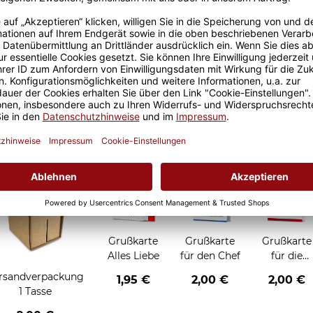
Größere Stückzahl? Anfrage 
Sicherer Kauf Auf Rechnung
Produktion in 
Grußkarten zum Verschenken
Grußkarte
Grußkarte
Grußkarte
Alles Liebe
für den Chef
für die
Chefin
rsandverpackung
1,95 €
2,00 €
2,00 €
1 Tasse