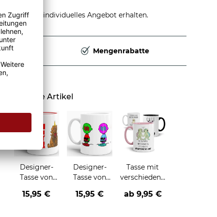
stellen und individuelles Angebot erhalten.
Deutschland
Mengenrabatte
Ähnliche Artikel
Designer-
Designer-
Tasse mit
Tasse von
Tasse von
verschiedenen
Jeremy
Jeremy
Tieren und
15,95 €
15,95 €
ab
9,95 €
Townsend
Townsend
Sprüchen
"Honeybear"
"The