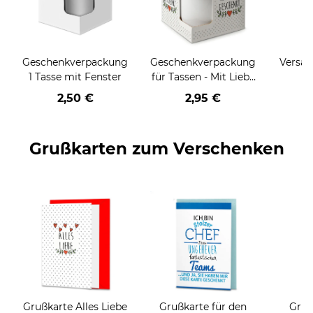
Geschenkverpackung
Geschenkverpackung
Versan
1 Tasse mit Fenster
für Tassen - Mit Liebe
geschenkt
2,50 €
2,95 €
Grußkarten zum Verschenken
Grußkarte Alles Liebe
Grußkarte für den
Gruß