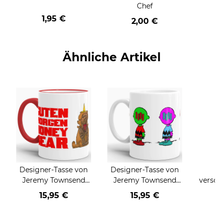
Chef
1,95 €
2,00 €
Ähnliche Artikel
Designer-Tasse von
Designer-Tasse von
T
Jeremy Townsend
Jeremy Townsend
versch
"Honeybear"
"The Blockhead"
un
15,95 €
15,95 €
a