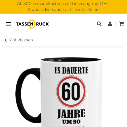
Ab 50€ versandkostenfreie Lieferung mit DHL-
Standardversand nach Deutschland.
Motivtassen