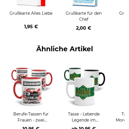
Grußkarte Alles Liebe
Grußkarte für den
Gruß
Chef
1,95 €
2,00 €
Ähnliche Artikel
Berufe-Tassen für
Tasse - Lebende
Tas
Frauen - zwei
Legende im
Morge
Farbvarianten
Ruhestand
- vers
10,95 €
ab
10,95 €
a