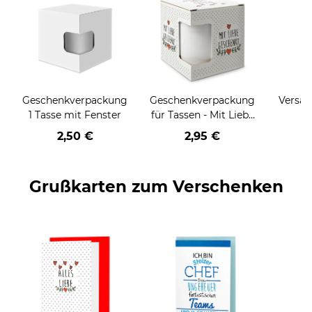
Geschenkverpackung
Geschenkverpackung
Versan
1 Tasse mit Fenster
für Tassen - Mit Liebe
geschenkt
2,50 €
2,95 €
Grußkarten zum Verschenken