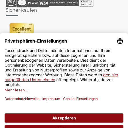
Sicher kaufen
Newsletter
Jetzt anmelden
* Alle Preise inkl. gesetzlicher USt., zzgl.
Versand