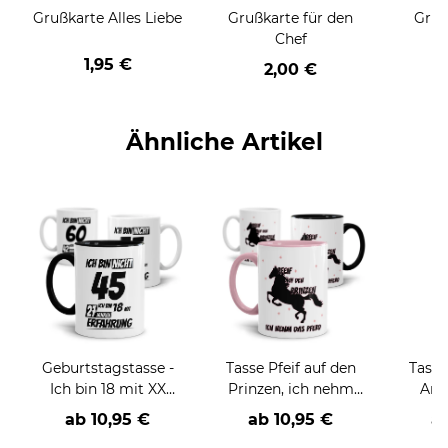
Grußkarte Alles Liebe
Grußkarte für den
Gruß
Chef
1,95 €
2,00 €
Ähnliche Artikel
Geburtstagstasse -
Tasse Pfeif auf den
Tasse
Ich bin 18 mit XX
Prinzen, ich nehm
Ans
Jahren Erfahrung -
das Pferd -
ab
10,95 €
ab
10,95 €
a
Alter wählbar-
verschiedene Farben-