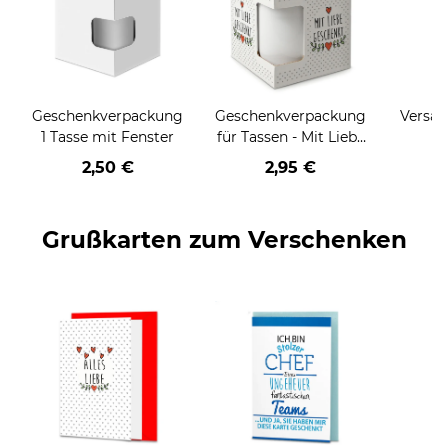
Geschenkverpackung
Geschenkverpackung
Versan
1 Tasse mit Fenster
für Tassen - Mit Liebe
geschenkt
2,50 €
2,95 €
Grußkarten zum Verschenken