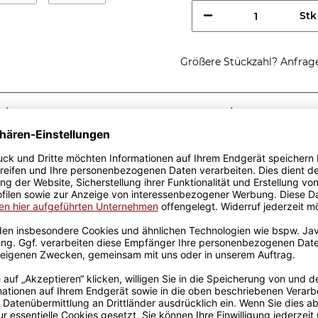
Stk
Größere Stückzahl? Anfrage 
Sicherer Kauf Auf Rechnung
Produktion in 
Passende Verpackungen
 werden im
r alle schlauen Füchse.
 zum Geburtstag. Tasse aus
natsangabe.