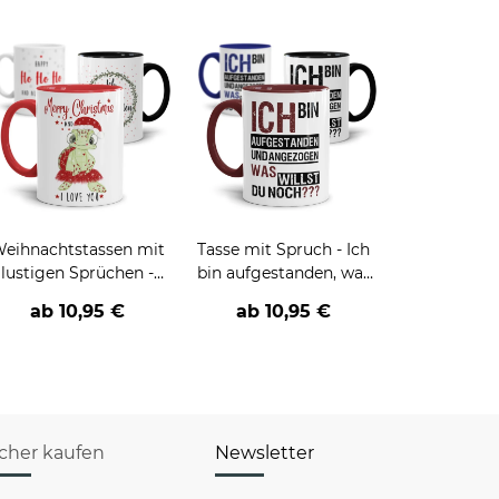
eihnachtstassen mit
Tasse mit Spruch - Ich
lustigen Sprüchen -
bin aufgestanden, was
große Motivauswahl -
willst du noch?
ab
10,95 €
ab
10,95 €
icher kaufen
Newsletter