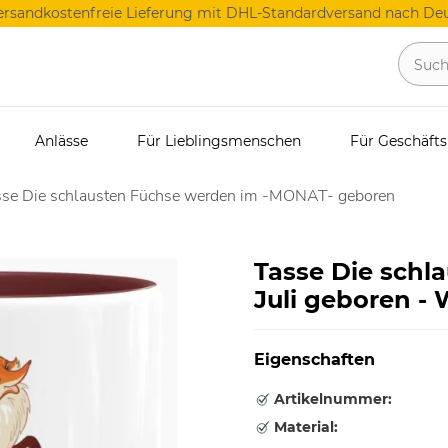
ersandkostenfreie Lieferung mit DHL-Standardversand nach Deu
Anlässe
Für Lieblingsmenschen
Für Geschäft
sse Die schlausten Füchse werden im -MONAT- geboren
Tasse Die schl
Juli geboren - 
Eigenschaften
Artikelnummer:
Material: