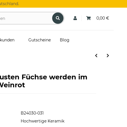
tschland.
0,00 €
skunden
Gutscheine
Blog
austen Füchse werden im
Weinrot
B24030-031
Hochwertige Keramik