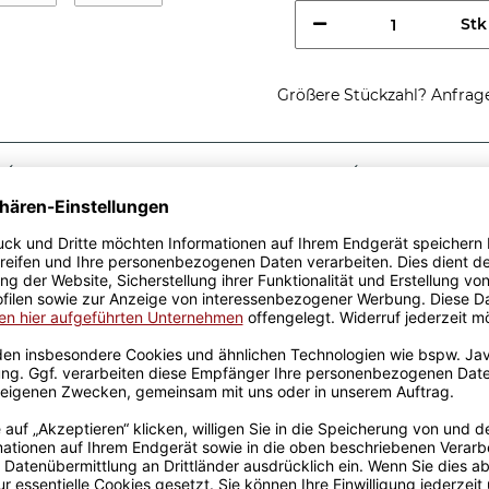
Stk
Größere Stückzahl? Anfrage 
Sicherer Kauf Auf Rechnung
Produktion in 
Passende Verpackungen
werden im Juli
r alle schlauen Füchse.
 zum Geburtstag. Tasse aus
natsangabe.