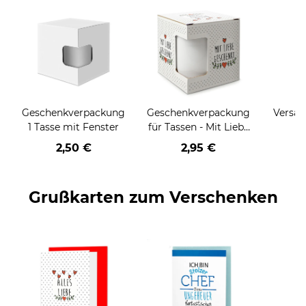
Geschenkverpackung
Geschenkverpackung
Versan
1 Tasse mit Fenster
für Tassen - Mit Liebe
geschenkt
2,50 €
2,95 €
Grußkarten zum Verschenken