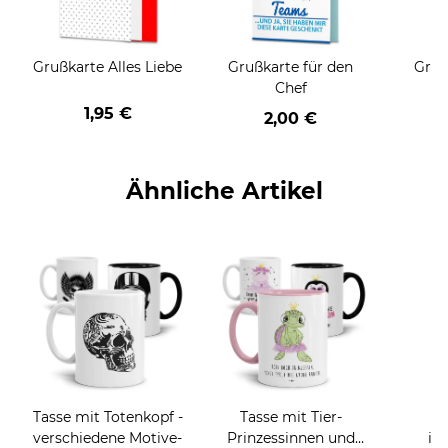
Grußkarte Alles Liebe
Grußkarte für den
Gruß
Chef
1,95 €
2,00 €
Ähnliche Artikel
Tasse mit Totenkopf -
Tasse mit Tier-
F
verschiedene Motive-
Prinzessinnen und
in