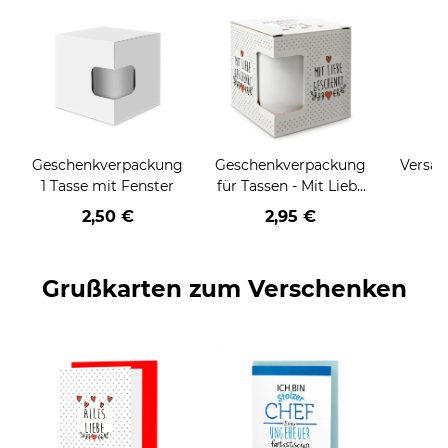
Geschenkverpackung
Geschenkverpackung
Versan
1 Tasse mit Fenster
für Tassen - Mit Liebe
geschenkt
2,50 €
2,95 €
Grußkarten zum Verschenken