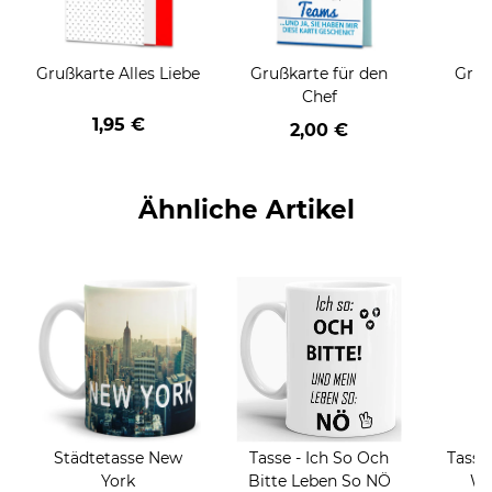
Grußkarte Alles Liebe
Grußkarte für den
Gruß
Chef
1,95 €
2,00 €
Ähnliche Artikel
Städtetasse New
Tasse - Ich So Och
Tasse
York
Bitte Leben So NÖ
Wa