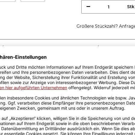
Stk
Größere Stückzahl? Anfrage 
Sicherer Kauf Auf Rechnung
Produktion in 
Passende Verpackungen
nhörner werden
nhörner - die perfekte
 Tasse aus hochwertiger