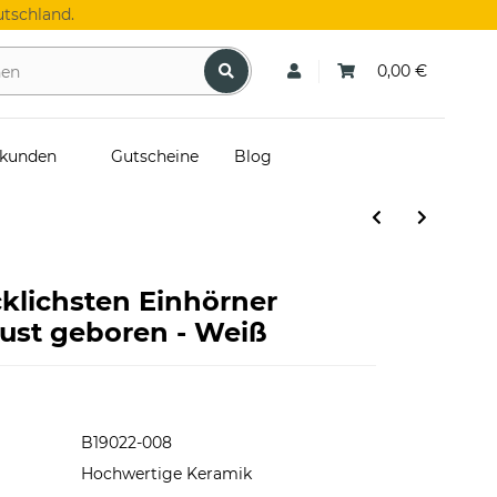
tschland.
0,00 €
skunden
Gutscheine
Blog
cklichsten Einhörner
ust geboren - Weiß
B19022-008
Hochwertige Keramik