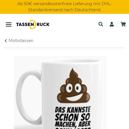
Ab 50€ versandkostenfreie Lieferung mit DHL-
Standardversand nach Deutschland.
Motivtassen