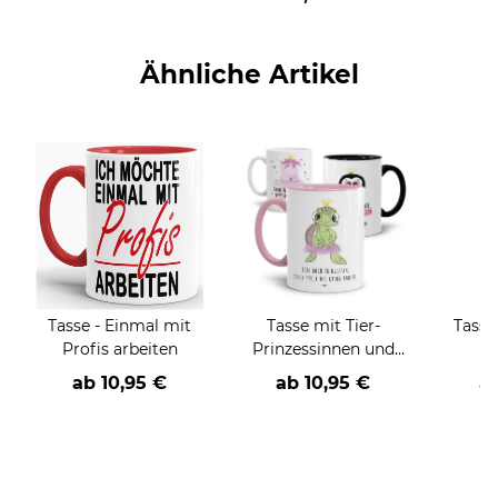
Ähnliche Artikel
Tasse - Einmal mit
Tasse mit Tier-
Tasse
Profis arbeiten
Prinzessinnen und
verschiedenen
ab
10,95 €
ab
10,95 €
a
Sprüchen