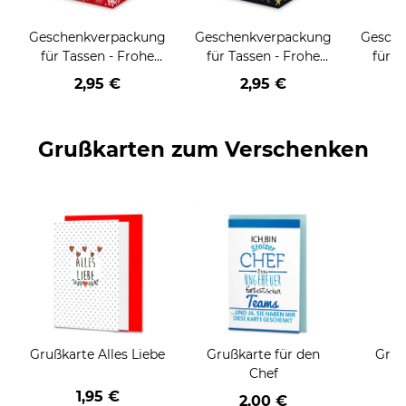
Geschenkverpackung
Geschenkverpackung
Gesch
für Tassen - Frohe
für Tassen - Frohe
für T
Weihnachten - HO
Weihnachten - HO
Wei
2,95 €
2,95 €
HO HO - rot
HO HO - schwarz
Grußkarten zum Verschenken
Grußkarte Alles Liebe
Grußkarte für den
Gruß
Chef
1,95 €
2,00 €