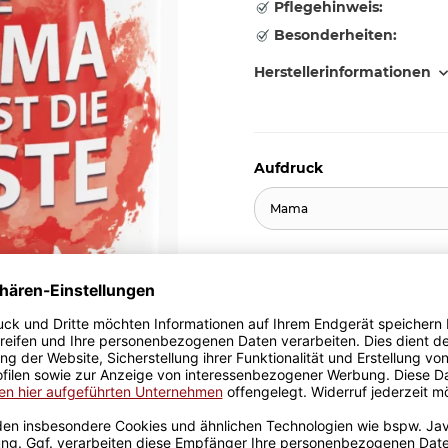
Pflegehinweis:
Besonderheiten:
Herstellerinformationen
Aufdruck
Mama
10,95 €
inkl. 19% MwSt. , zzgl.
Versand
Stk