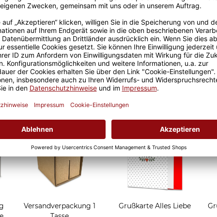
Größere Stückzahl? Anfrage 
Sicherer Kauf Auf Rechnung
Produktion in 
Grußkarten zum Verschen
g
Versandverpackung 1
Grußkarte Alles Liebe
Gr
e
Tasse