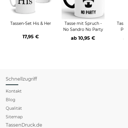
Tassen-Set His & Her
Tasse mit Spruch -
Tasse
No Sandro No Party
Pro
17,95 €
ab
10,95 €
a
Schnellzugriff
Kontakt
Blog
Qualität
Sitemap
TassenDruck.de