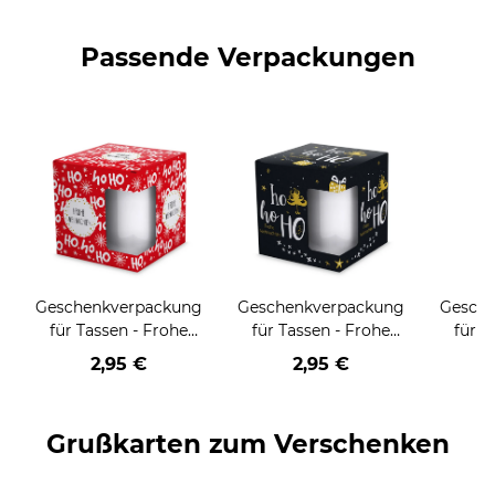
Passende Verpackungen
Geschenkverpackung
Geschenkverpackung
Gesch
für Tassen - Frohe
für Tassen - Frohe
für T
Weihnachten - HO
Weihnachten - HO
Wei
2,95 €
2,95 €
HO HO - rot
HO HO - schwarz
Grußkarten zum Verschenken