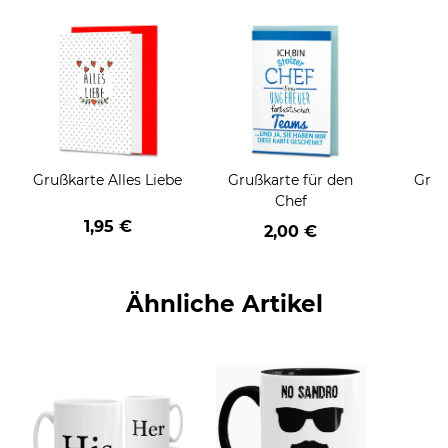
Grußkarte Alles Liebe
Grußkarte für den
Gruß
Chef
1,95 €
2,00 €
Ähnliche Artikel