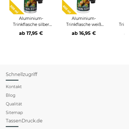
Aluminium-
Aluminium-
A
Trinkflasche silber
Trinkflasche weiß
Trin
500 ml
400 ml
ab
17,95 €
ab
16,95 €
a
Schnellzugriff
Kontakt
Blog
Qualität
Sitemap
TassenDruck.de