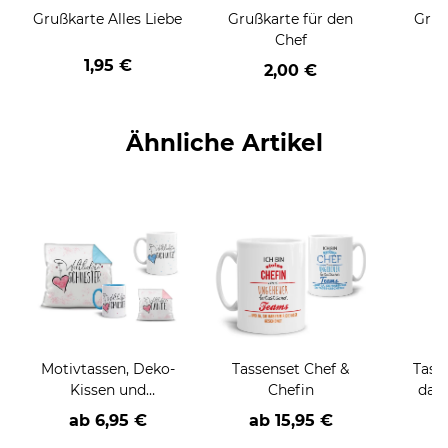
Grußkarte Alles Liebe
Grußkarte für den
Gruß
Chef
1,95 €
2,00 €
Ähnliche Artikel
Motivtassen, Deko-
Tassenset Chef &
Tass
Kissen und
Chefin
dan
Geschenke-Sets für
ab 6,95 €
ab
15,95 €
die Familie