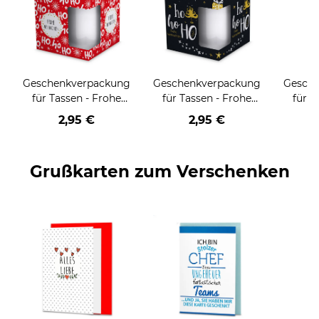
Geschenkverpackung
Geschenkverpackung
Gesch
für Tassen - Frohe
für Tassen - Frohe
für T
Weihnachten - HO
Weihnachten - HO
Wei
2,95 €
2,95 €
HO HO - rot
HO HO - schwarz
Grußkarten zum Verschenken