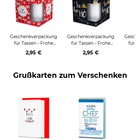
Geschenkverpackung
Geschenkverpackung
Gesch
für Tassen - Frohe
für Tassen - Frohe
für T
Weihnachten - HO
Weihnachten - HO
Wei
2,95 €
2,95 €
HO HO - rot
HO HO - schwarz
Grußkarten zum Verschenken