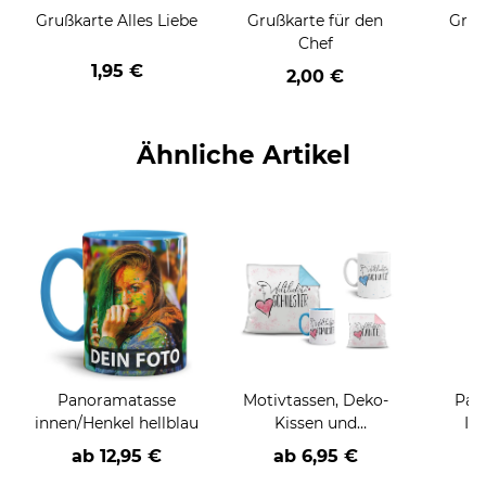
Grußkarte Alles Liebe
Grußkarte für den
Gruß
Chef
1,95 €
2,00 €
Ähnliche Artikel
Panoramatasse
Motivtassen, Deko-
Pan
innen/Henkel hellblau
Kissen und
In
Geschenke-Sets für
d
ab
12,95 €
ab 6,95 €
a
die Familie