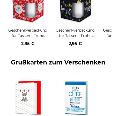
Geschenkverpackung
Geschenkverpackung
Gesch
für Tassen - Frohe
für Tassen - Frohe
für T
Weihnachten - HO
Weihnachten - HO
Wei
2,95 €
2,95 €
HO HO - rot
HO HO - schwarz
Grußkarten zum Verschenken