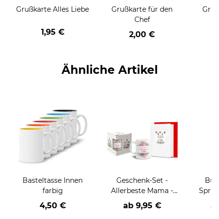
Grußkarte Alles Liebe
Grußkarte für den
Gruß
Chef
1,95 €
2,00 €
Ähnliche Artikel
Basteltasse Innen
Geschenk-Set -
Bür
farbig
Allerbeste Mama -
Spruc
Tasse inkl. Grußkarte
und 
4,50 €
ab
9,95 €
a
und Geschenk-Box