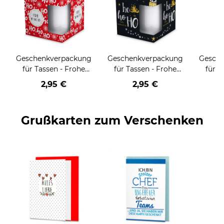
Geschenkverpackung
Geschenkverpackung
Gesch
für Tassen - Frohe
für Tassen - Frohe
für T
Weihnachten - HO
Weihnachten - HO
Wei
2,95 €
2,95 €
HO HO - rot
HO HO - schwarz
Grußkarten zum Verschenken