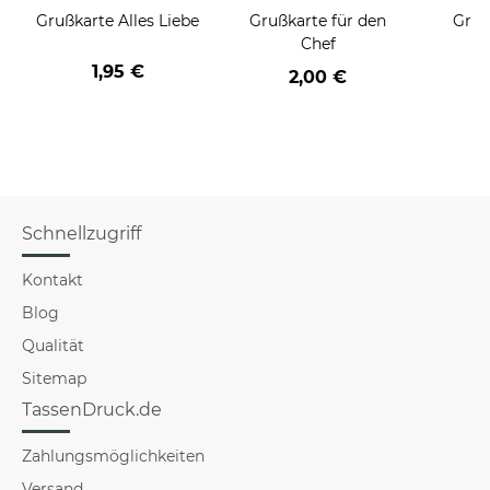
Grußkarte Alles Liebe
Grußkarte für den
Gruß
Chef
1,95 €
2,00 €
Schnellzugriff
Kontakt
Blog
Qualität
Sitemap
TassenDruck.de
Zahlungsmöglichkeiten
Versand