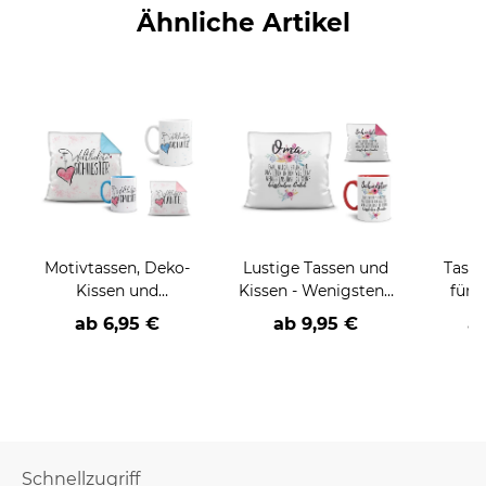
Ähnliche Artikel
Motivtassen, Deko-
Lustige Tassen und
Tasse
Kissen und
Kissen - Wenigstens
für 
Geschenke-Sets für
hast du keine
M
ab 6,95 €
ab
9,95 €
a
die Familie
hässlichen
(Enkel)Kinder
Schnellzugriff