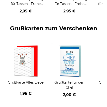
für Tassen - Frohe
für Tassen - Frohe
für T
Weihnachten - HO
Weihnachten - HO
Wei
2,95 €
2,95 €
HO HO - rot
HO HO - schwarz
Grußkarten zum Verschenken
Grußkarte Alles Liebe
Grußkarte für den
Gruß
Chef
1,95 €
2,00 €