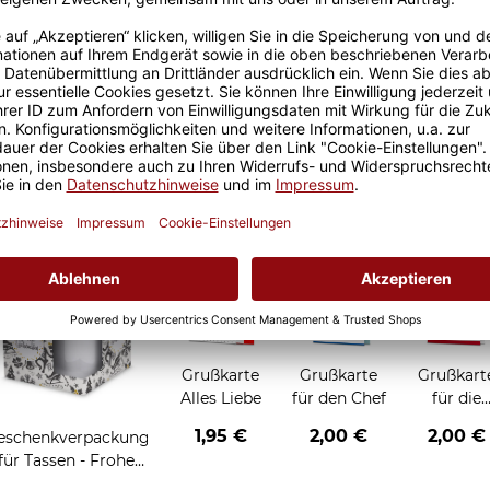
Größere Stückzahl? Anfrage 
Sicherer Kauf Auf Rechnung
Produktion in 
Grußkarten zum Verschenken
Grußkarte
Grußkarte
Grußkart
Alles Liebe
für den Chef
für die
Chefin
1,95 €
2,00 €
2,00 €
eschenkverpackung
für Tassen - Frohe
Weihnachten -