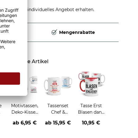
stellen und individuelles Angebot erhalten.
Deutschland
Mengenrabatte
Ähnliche Artikel
e
Motivtassen,
Tassenset
Tasse Erst
Deko-Kissen
Chef &
Blasen dann
und
Chefin
Schlucken
ab 6,95 €
ab
15,95 €
10,95 €
Geschenke-
Sets für die
Familie