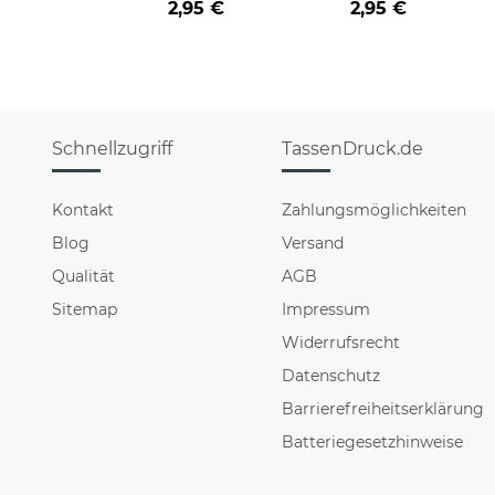
2,95 €
2,95 €
HO HO - rot
HO HO - schwarz
Schnellzugriff
TassenDruck.de
Kontakt
Zahlungsmöglichkeiten
Blog
Versand
Qualität
AGB
Sitemap
Impressum
Widerrufsrecht
Datenschutz
Barrierefreiheitserklärung
Batteriegesetzhinweise