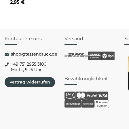
2,95 €
Rentier
Kontaktiere uns
Versand
S
shop@tassendruck.de
+49 751 2955 3100
Mo-Fr, 9-16 Uhr
Bezahlmöglichkeit
Vertrag widerrufen