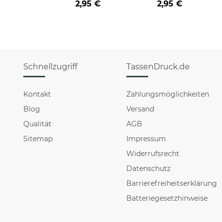
2,95 €
2,95 €
HO HO - rot
HO HO - schwarz
Schnellzugriff
TassenDruck.de
Kontakt
Zahlungsmöglichkeiten
Blog
Versand
Qualität
AGB
Sitemap
Impressum
Widerrufsrecht
Datenschutz
Barrierefreiheitserklärung
Batteriegesetzhinweise