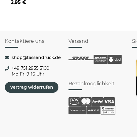
2,95 €
Rentier
Kontaktiere uns
Versand
S
shop@tassendruck.de
+49 751 2955 3100
Mo-Fr, 9-16 Uhr
Bezahlmöglichkeit
Vertrag widerrufen