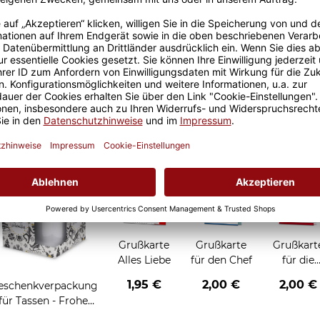
Größere Stückzahl? Anfrage 
Sicherer Kauf Auf Rechnung
Produktion in 
Grußkarten zum Verschenken
Grußkarte
Grußkarte
Grußkart
Alles Liebe
für den Chef
für die
Chefin
1,95 €
2,00 €
2,00 €
eschenkverpackung
für Tassen - Frohe
Weihnachten -