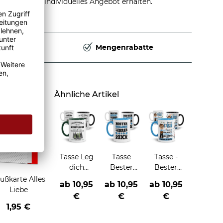
stellen und individuelles Angebot erhalten.
Deutschland
Mengenrabatte
Ähnliche Artikel
Tasse Leg
Tasse
Tasse -
dich
Bester
Bester
niemals
Lehrer -
Lehrer im
ußkarte Alles
ab
10,95
ab
10,95
ab
10,95
mit -
verschiedene
Universum
Liebe
€
€
€
Beruf- an
Fächer-
1,95 €