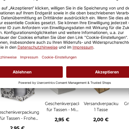
Größere Stückzahl? Anfrage 
Sicherer Kauf Auf Rechnung
Produktion in 
Grußkarten zum Verschenken
Geschenkverpackung
Versandverpackung
Gr
für Tassen - Mit
1 Tasse
eschenkverpackung
Liebe geschenkt
für Tassen - Frohe
2,95 €
2,00 €
Weihnachten -
2,95 €