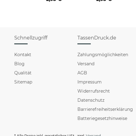
HO HO - rot
HO HO - schwarz
Schnellzugriff
TassenDruck.de
Kontakt
Zahlungsmöglichkeiten
Blog
Versand
Qualität
AGB
Sitemap
Impressum
Widerrufsrecht
Datenschutz
Barrierefreiheitserklärung
Batteriegesetzhinweise
* Alle Preise inkl. gesetzlicher USt., zzgl.
Versand