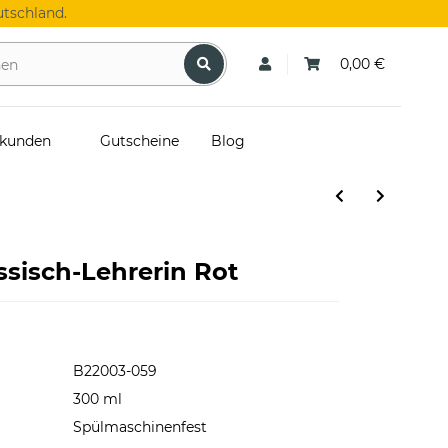
tschland.
0,00 €
skunden
Gutscheine
Blog
ssisch-Lehrerin Rot
B22003-059
300 ml
Spülmaschinenfest