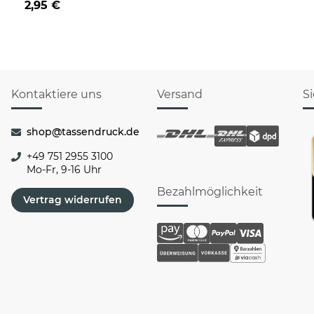
2,95 €
Rentier
Kontaktiere uns
Versand
S
shop@tassendruck.de
+49 751 2955 3100
Mo-Fr, 9-16 Uhr
Bezahlmöglichkeit
Vertrag widerrufen