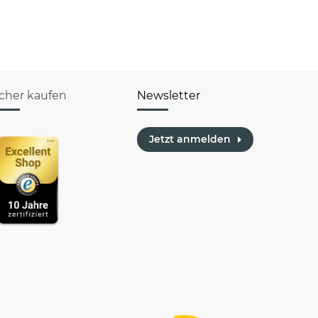
und
und
Geschenk-
Geschenk-
Box
Box
icher kaufen
Newsletter
Jetzt anmelden