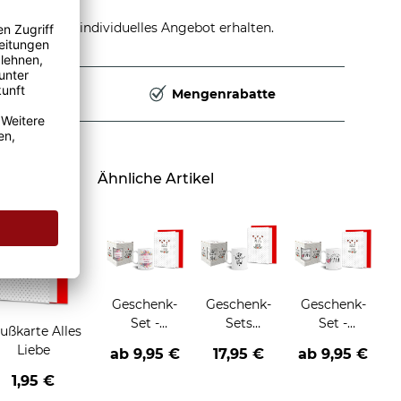
stellen und individuelles Angebot erhalten.
Deutschland
Mengenrabatte
Ähnliche Artikel
Geschenk-
Geschenk-
Geschenk-
Set -
Sets
Set -
ußkarte Alles
Allerbeste
Lieblingsmensch
Weltliebste
Liebe
ab
9,95 €
17,95 €
ab
9,95 €
Mama -
- Tasse mit
Mama -
Tasse inkl.
Karte und
Tasse inkl.
1,95 €
Grußkarte
Box
Grußkarte