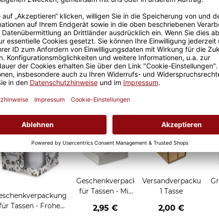
Größere Stückzahl? Anfrage 
Sicherer Kauf Auf Rechnung
Produktion in 
Grußkarten zum Verschenken
Geschenkverpackung
Versandverpackung
Gr
für Tassen - Mit
1 Tasse
eschenkverpackung
Liebe geschenkt
für Tassen - Frohe
2,95 €
2,00 €
Weihnachten -