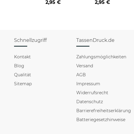
2,95 €
2,95 €
HO HO - rot
HO HO - schwarz
Schnellzugriff
TassenDruck.de
Kontakt
Zahlungsmöglichkeiten
Blog
Versand
Qualität
AGB
Sitemap
Impressum
Widerrufsrecht
Datenschutz
Barrierefreiheitserklärung
Batteriegesetzhinweise