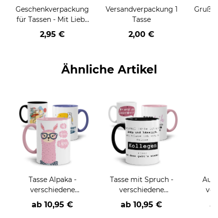
Geschenkverpackung
Versandverpackung 1
Grußka
für Tassen - Mit Liebe
Tasse
geschenkt
2,95 €
2,00 €
Ähnliche Artikel
Tasse Alpaka -
Tasse mit Spruch -
Auto
verschiedene
verschiedene
ver
Sprüche, Motive und
Sprüche und Motive-
ab
10,95 €
ab
10,95 €
a
Farben-