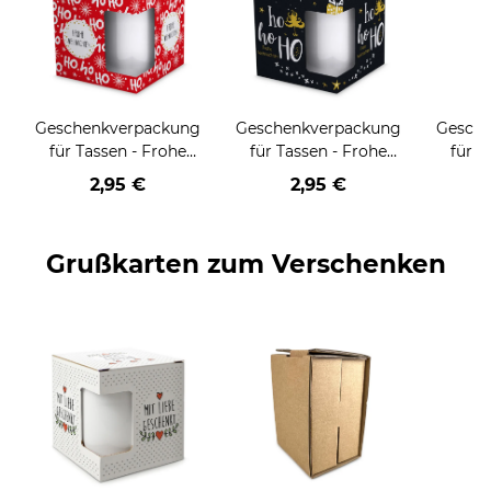
Geschenkverpackung
Geschenkverpackung
Gesch
für Tassen - Frohe
für Tassen - Frohe
für T
Weihnachten - HO
Weihnachten - HO
Wei
2,95 €
2,95 €
HO HO - rot
HO HO - schwarz
Grußkarten zum Verschenken