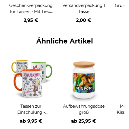
Geschenkverpackung
Versandverpackung 1
Grußka
für Tassen - Mit Liebe
Tasse
geschenkt
2,95 €
2,00 €
Ähnliche Artikel
Tassen zur
Aufbewahrungsdose
Moti
Einschulung -
groß
Kissen
verschiedene Motive
ab
9,95 €
ab
25,95 €
a