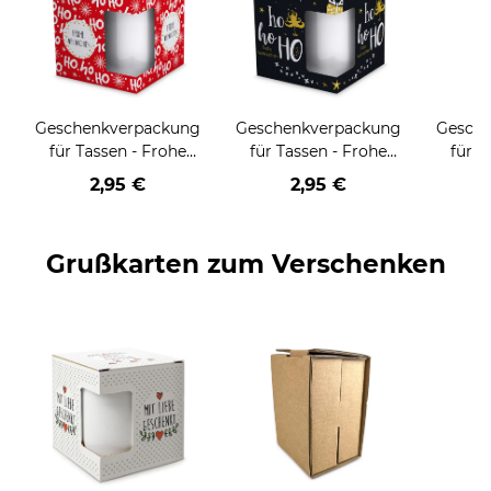
Geschenkverpackung
Geschenkverpackung
Gesch
für Tassen - Frohe
für Tassen - Frohe
für T
Weihnachten - HO
Weihnachten - HO
Wei
2,95 €
2,95 €
HO HO - rot
HO HO - schwarz
Grußkarten zum Verschenken