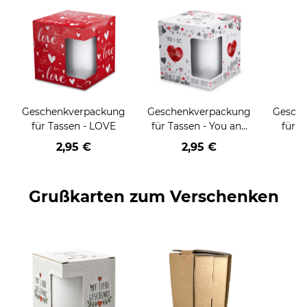
Geschenkverpackung
Geschenkverpackung
Gesch
für Tassen - LOVE
für Tassen - You and
für T
me
Weih
2,95 €
2,95 €
HO
Grußkarten zum Verschenken