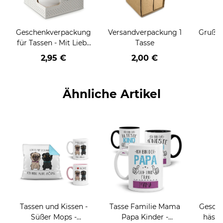
Geschenkverpackung
Versandverpackung 1
Grußka
für Tassen - Mit Liebe
Tasse
geschenkt
2,95 €
2,00 €
Ähnliche Artikel
Tassen und Kissen -
Tasse Familie Mama
Gesche
Süßer Mops -
Papa Kinder -
hässl