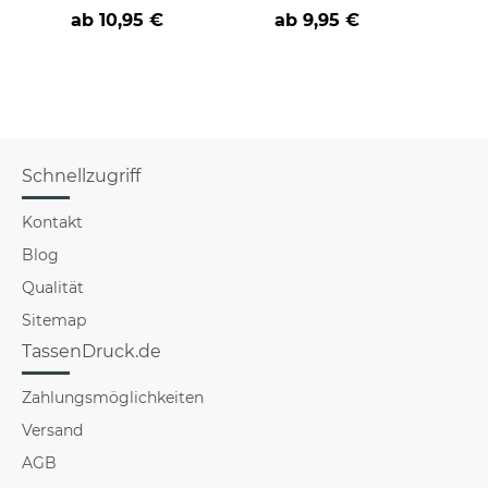
verschiedene
verschiedene
Tasse 
ab
10,95 €
ab
9,95 €
Sprüche -
Sprüche-
und 
Schnellzugriff
Kontakt
Blog
Qualität
Sitemap
TassenDruck.de
Zahlungsmöglichkeiten
Versand
AGB