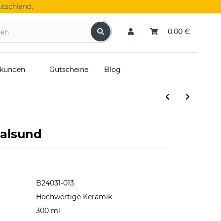
tschland.
0,00 €
skunden
Gutscheine
Blog
ralsund
B24031-013
Hochwertige Keramik
300 ml