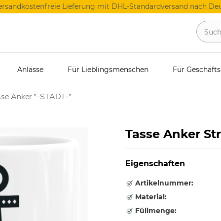
ersandkostenfreie Lieferung mit DHL-Standardversand nach Deu
Anlässe
Für Lieblingsmenschen
Für Geschäft
sse Anker "-STADT-"
Tasse Anker St
Eigenschaften
Artikelnummer:
Material:
Füllmenge: