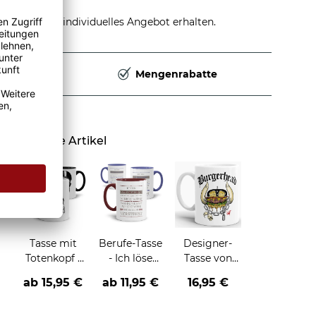
stellen und individuelles Angebot erhalten.
Deutschland
Mengenrabatte
Ähnliche Artikel
Tasse mit
Berufe-Tasse
Designer-
Totenkopf -
- Ich löse
Tasse von
verschiedene
Probleme,
Jeremy
ab
15,95 €
ab
11,95 €
16,95 €
Motive-
die du nicht
Townsend
verstehst -
"Burgerhead"