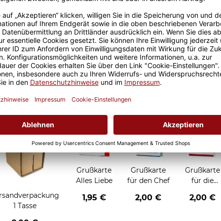
Größere Stückzahl? Anfrage 
Sicherer Kauf Auf Rechnung
Produktion in 
Grußkarten zum Verschenken
Grußkarte
Grußkarte
Grußkarte
Alles Liebe
für den Chef
für die
Chefin
rsandverpackung
1,95 €
2,00 €
2,00 €
1 Tasse