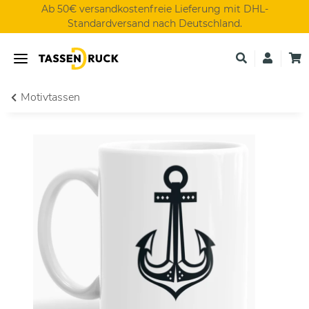
Ab 50€ versandkostenfreie Lieferung mit DHL-
Standardversand nach Deutschland.
Motivtassen