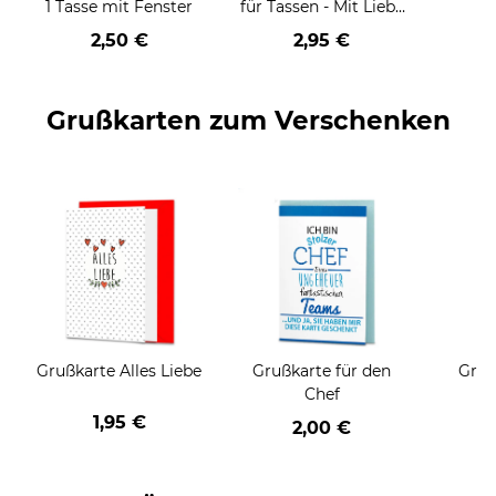
1 Tasse mit Fenster
für Tassen - Mit Liebe
geschenkt
2,50 €
2,95 €
Grußkarten zum Verschenken
Grußkarte Alles Liebe
Grußkarte für den
Gruß
Chef
1,95 €
2,00 €