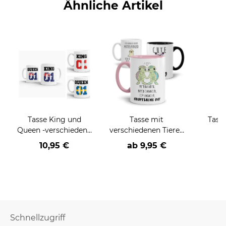
Ähnliche Artikel
Tasse King und
Tasse mit
Tass
Queen -verschiedene
verschiedenen Tieren
Länder-
und Sprüchen
10,95 €
ab
9,95 €
Schnellzugriff