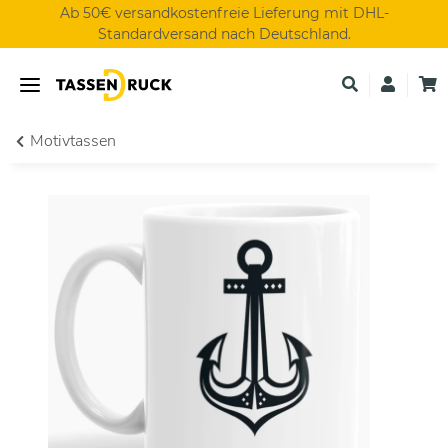
Ab 50€ versandkostenfreie Lieferung mit DHL-
Standardversand nach Deutschland.
Motivtassen