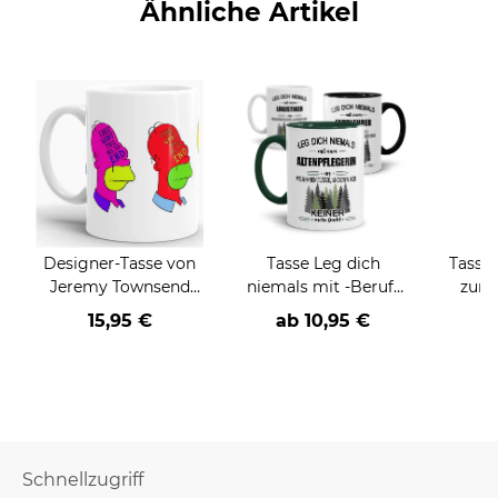
Ähnliche Artikel
Designer-Tasse von
Tasse Leg dich
Tasse 
Jeremy Townsend
niemals mit -Beruf-
zum 
"The desperate man"
an
15,95 €
ab
10,95 €
a
Schnellzugriff