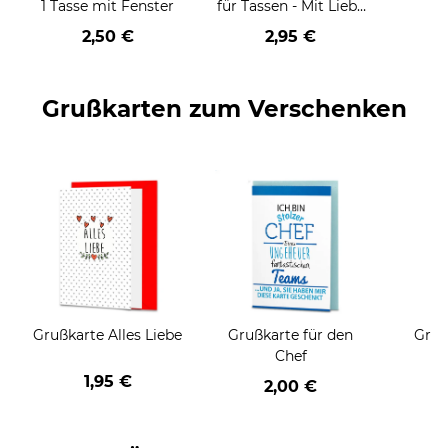
1 Tasse mit Fenster
für Tassen - Mit Liebe
geschenkt
2,50 €
2,95 €
Grußkarten zum Verschenken
Grußkarte Alles Liebe
Grußkarte für den
Gruß
Chef
1,95 €
2,00 €