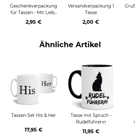
Geschenkverpackung
Versandverpackung 1
Grußka
für Tassen - Mit Liebe
Tasse
geschenkt
2,95 €
2,00 €
Ähnliche Artikel
Tassen-Set His & Her
Tasse mit Spruch -
F
Rudelführerin
in
17,95 €
11,95 €
a