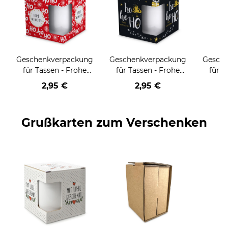
Geschenkverpackung
Geschenkverpackung
Gesch
für Tassen - Frohe
für Tassen - Frohe
für T
Weihnachten - HO
Weihnachten - HO
Wei
2,95 €
2,95 €
HO HO - rot
HO HO - schwarz
Grußkarten zum Verschenken