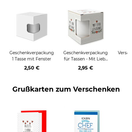
Geschenkverpackung
Geschenkverpackung
Versan
1 Tasse mit Fenster
für Tassen - Mit Liebe
geschenkt
2,50 €
2,95 €
Grußkarten zum Verschenken