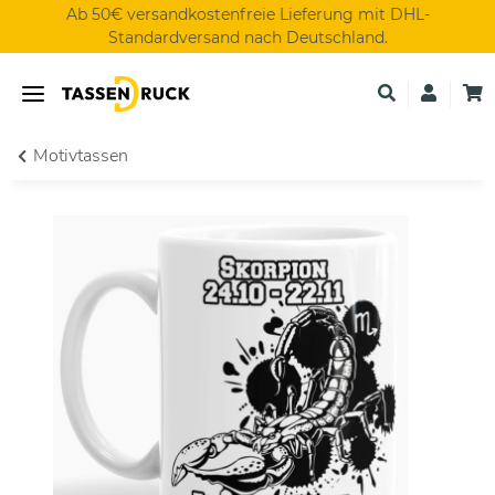
Ab 50€ versandkostenfreie Lieferung mit DHL-
Standardversand nach Deutschland.
Motivtassen