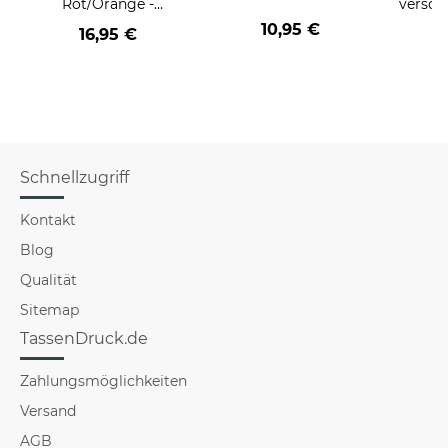
Rot/Orange -
versch
Keramik Innen &
10,95 €
16,95 €
a
Henkel Rot
Schnellzugriff
Kontakt
Blog
Qualität
Sitemap
TassenDruck.de
Zahlungsmöglichkeiten
Versand
AGB