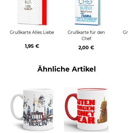
Grußkarte Alles Liebe
Grußkarte für den
Gruß
Chef
1,95 €
2,00 €
Ähnliche Artikel