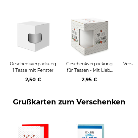
Geschenkverpackung
Geschenkverpackung
Versan
1 Tasse mit Fenster
für Tassen - Mit Liebe
geschenkt
2,50 €
2,95 €
Grußkarten zum Verschenken