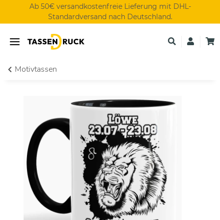
Ab 50€ versandkostenfreie Lieferung mit DHL-
Standardversand nach Deutschland.
Motivtassen