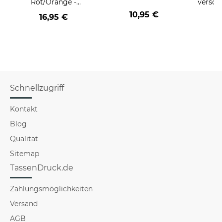
Rot/Orange -
versch
Keramik Innen &
10,95 €
16,95 €
a
Henkel Rot
Schnellzugriff
Kontakt
Blog
Qualität
Sitemap
TassenDruck.de
Zahlungsmöglichkeiten
Versand
AGB