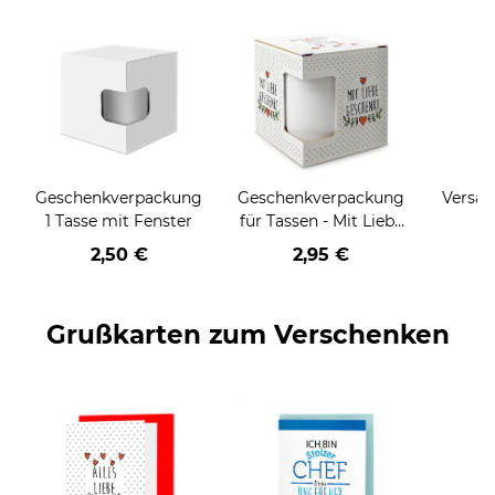
Geschenkverpackung
Geschenkverpackung
Versan
1 Tasse mit Fenster
für Tassen - Mit Liebe
geschenkt
2,50 €
2,95 €
Grußkarten zum Verschenken