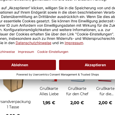
Größere Stückzahl? Anfrage 
Sicherer Kauf Auf Rechnung
Produktion in 
Grußkarten zum Verschenken
Grußkarte
Grußkarte
Grußkarte
Alles Liebe
für den Chef
für die
Chefin
rsandverpackung
1,95 €
2,00 €
2,00 €
1 Tasse