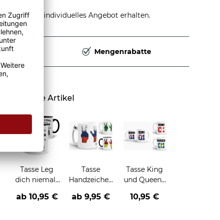
stellen und individuelles Angebot erhalten.
Deutschland
Mengenrabatte
Ähnliche Artikel
Tasse Leg
Tasse
Tasse King
dich niemals
Handzeichen
und Queen -
mit -Beruf-
-
verschiedene
ab
10,95 €
ab
9,95 €
10,95 €
an
verschiedene
Länder-
Länder-