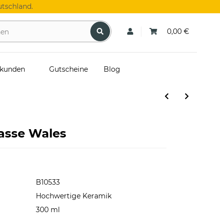
tschland.
0,00 €
skunden
Gutscheine
Blog
asse Wales
B10533
Hochwertige Keramik
300 ml