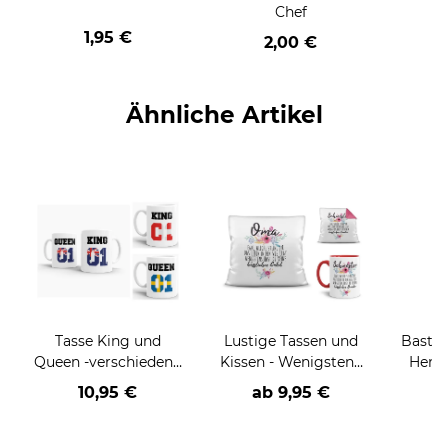
Chef
1,95 €
2,00 €
Ähnliche Artikel
Tasse King und
Lustige Tassen und
Bastel
Queen -verschiedene
Kissen - Wenigstens
Henke
Länder-
hast du keine
10,95 €
ab
9,95 €
hässlichen
ver
(Enkel)Kinder
Farb