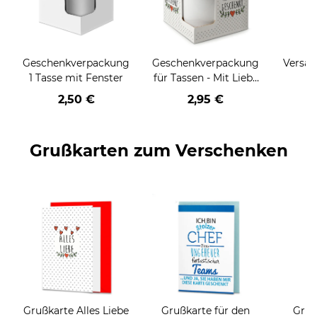
Geschenkverpackung
Geschenkverpackung
Versan
1 Tasse mit Fenster
für Tassen - Mit Liebe
geschenkt
2,50 €
2,95 €
Grußkarten zum Verschenken
Grußkarte Alles Liebe
Grußkarte für den
Gruß