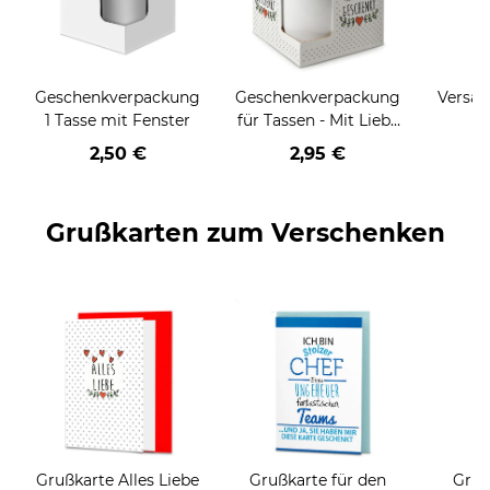
Geschenkverpackung
Geschenkverpackung
Versan
1 Tasse mit Fenster
für Tassen - Mit Liebe
geschenkt
2,50 €
2,95 €
Grußkarten zum Verschenken
Grußkarte Alles Liebe
Grußkarte für den
Gruß