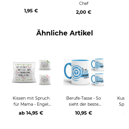
Chef
1,95 €
2,00 €
Ähnliche Artikel
Kissen mit Spruch
Berufe-Tasse - So
Kusch
für Mama - Engel
sieht der beste
Spru
ohne Flügel
BERUF aus -
D
ab
14,95 €
10,95 €
a
verschiedene Berufe
für Männer - Hellblau