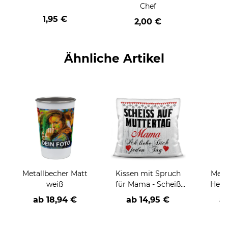
Chef
1,95 €
2,00 €
Ähnliche Artikel
Metallbecher Matt
Kissen mit Spruch
Meta
weiß
für Mama - Scheiß
Henk
auf Muttertag
ab
18,94 €
ab
14,95 €
a