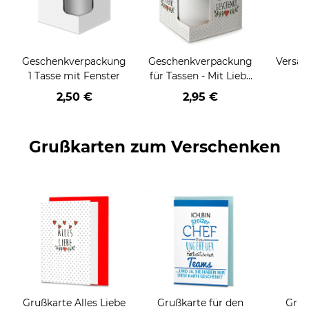
Geschenkverpackung
Geschenkverpackung
Versan
1 Tasse mit Fenster
für Tassen - Mit Liebe
geschenkt
2,50 €
2,95 €
Grußkarten zum Verschenken
Grußkarte Alles Liebe
Grußkarte für den
Gruß