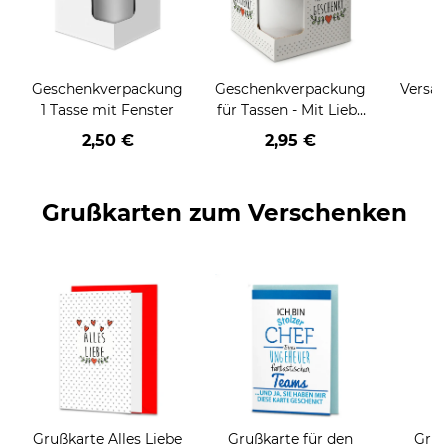
Geschenkverpackung
Geschenkverpackung
Versan
1 Tasse mit Fenster
für Tassen - Mit Liebe
geschenkt
2,50 €
2,95 €
Grußkarten zum Verschenken
Grußkarte Alles Liebe
Grußkarte für den
Gruß