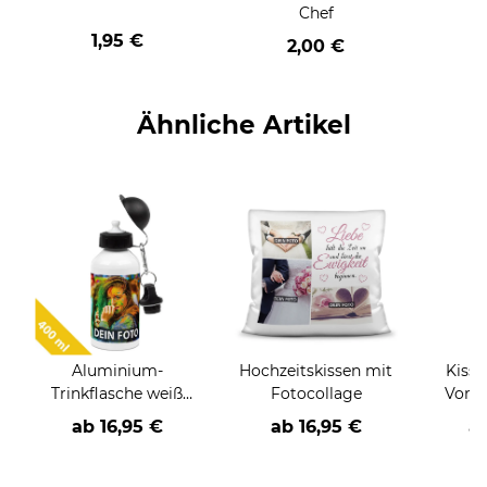
Chef
1,95 €
2,00 €
Ähnliche Artikel
Aluminium-
Hochzeitskissen mit
Kisse
Trinkflasche weiß
Fotocollage
Von P
400 ml
un
ab
16,95 €
ab
16,95 €
a